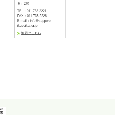
る」2階
TEL：011-738-2221
FAX：011-738-2228
E-mail：info@sapporo-
ikuseikai.or.jp
地図はこちら