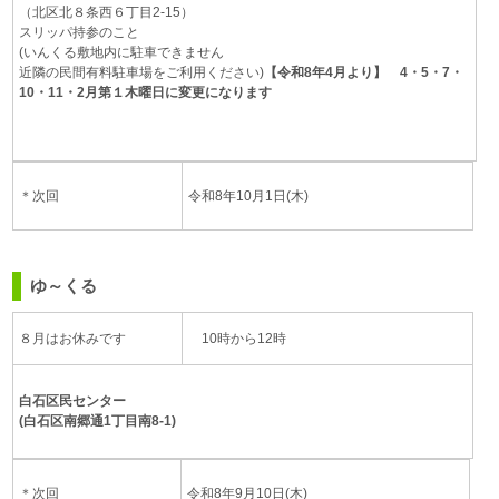
（北区北８条西６丁目2-15）
スリッパ持参のこと
(いんくる敷地内に駐車できません
近隣の民間有料駐車場をご利用ください)
【令和8年4月より】
4・5・7・
10・11・2月第１木曜日に変更になります
＊次回
令和8年10月1日(木)
ゆ～くる
８月はお休みです
10時から12時
白石区民センター
(白石区南郷通1丁目南8-1)
＊次回
令和8年9月10日(木)