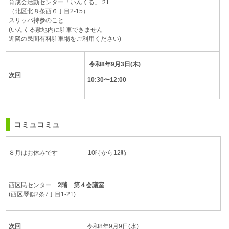
育成会活動センター「いんくる」２F
（北区北８条西６丁目2-15）
スリッパ持参のこと
(いんくる敷地内に駐車できません
近隣の民間有料駐車場をご利用ください)
令和8年9月3日(木)
次回
10:30〜12:00
コミュコミュ
８月はお休みです
10時から12時
西区民センター
2階 第４会議室
(西区琴似2条7丁目1-21)
次回
令和8年9月9日(水)