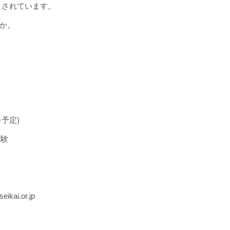
目されてい
ます。
か。
を予定
)
体験
ikai.or.jp