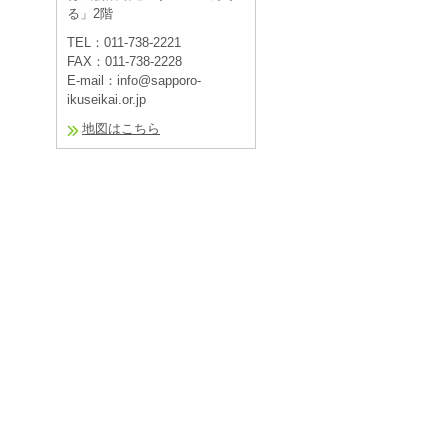
る」2階
TEL：011-738-2221
FAX：011-738-2228
E-mail：info@sapporo-
ikuseikai.or.jp
地図はこちら