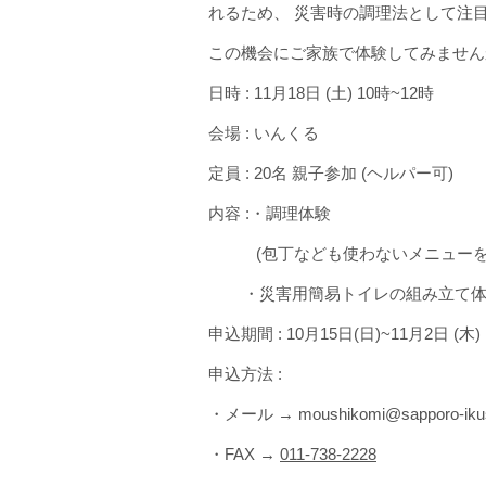
れるため、
災害時の調理法として注
この機会にご家族で体験してみません
日時
: 11
月
18
日
(
土
) 10
時
~12
時
会場
:
いんくる
定員
: 20
名
親子参加
(
ヘルパー可
)
内容
:
・調理体験
(
包丁なども使わないメニュー
・災害用簡易トイレの組み立て
申込期間
: 10
月
15
日
(
日
)~11
月
2
日
(
木
)
申込方法
:
・メール
→ moushikomi@sapporo-ikuse
・
FAX →
011-738-2228