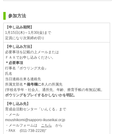
参加方法
【申し込み期間】
1月15日(木)～1月30(金)まで
定員になり次第締め切り
【申し込み方法】
必要事項を記載の上メールまたは
ＦＡＸでお申し込みください。
＊必要事項
行事名『ボウリング大会』
氏名
当日連絡出来る連絡先
所属支部名
＊備考欄に
本人の所属先
(学校名学年・社会人、通所先、年齢、療育手帳の有無)記載。
ボウリングをプレイするかしないかを明記。
【申し込み先】
育成会活動センター「いんくる」まで
・メール
moushikomi@sapporo-ikuseikai.or.jp
・メールフォームは
こちら
から
・FAX (011-738-2228)”